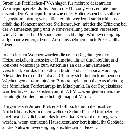
Strom aus Freiflächen-PV-Anlagen für mehrere dezentralen
Wärmepumpenstandorte. Durch die Nutzung von zentralen und
dezentralen Wärmepuffern sowie eines Batteriespeichers soll die
Eigenstromnutzung wesentlich erhöht werden. Darüber hinaus
erhält das Konzept mehrere Stellschrauben, mit der die Effizienz bei
der Wärmeerzeugung und Wärmeverteilung deutlich verbessert
wird. Damit soll in Unzhurst eine nachhaltige Wärmeversorgung
aufgebaut werden, die den Anschlussnehmern auch Preisstabilität
bietet.
In den letzten Wochen wurden die ersten Begehungen der
Heizungskeller interessierter Hauseigentümer durchgeführt und
konkrete Vorschläge zum Anschluss an das Nahwärmenetz
verschickt. Für das Projektteam bestehend aus Jessica Hodapp,
Alexander Kern und Christian Chromy steht in den kommenden
Wochen gemeinsam mit dem Büro ratioplan nun die Ausarbeitung
des förmlichen Förderantrags im Mittelpunkt. In der Projektskizze
wurden Investitionskosten von rd. 7,1 Mio. € aufgenommen; die
beantragte Fördersumme beträgt knapp 4 Mio. €.
Bürgermeister Jürgen Pfetzer erhofft sich durch die positive
Nachricht aus Berlin einen weiteren Schub für die Dorfheizung
Unzhurst. Letztlich kann das innovative Konzept nur umgesetzt
werden, wenn genügend Hauseigentümer bereit sind, ihr Gebäude
an die Nahwärmeversorgung anschließen zu lassen.