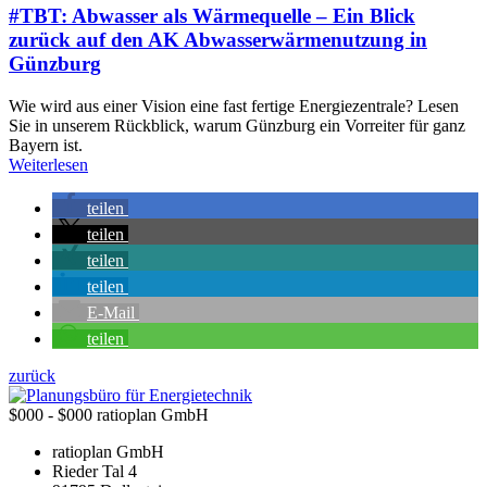
#TBT: Abwasser als Wärmequelle – Ein Blick
zurück auf den AK Abwasserwärmenutzung in
Günzburg
Wie wird aus einer Vision eine fast fertige Energiezentrale? Lesen
Sie in unserem Rückblick, warum Günzburg ein Vorreiter für ganz
Bayern ist.
Weiterlesen
teilen
teilen
teilen
teilen
E-Mail
teilen
zurück
$000 - $000
ratioplan GmbH
ratioplan GmbH
Rieder Tal 4