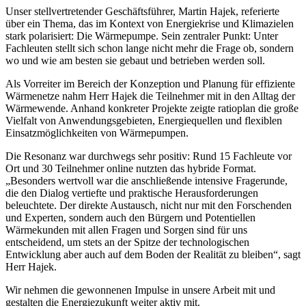
Unser stellvertretender Geschäftsführer, Martin Hajek, referierte
über ein Thema, das im Kontext von Energiekrise und Klimazielen
stark polarisiert: Die Wärmepumpe. Sein zentraler Punkt: Unter
Fachleuten stellt sich schon lange nicht mehr die Frage ob, sondern
wo und wie am besten sie gebaut und betrieben werden soll.
Als Vorreiter im Bereich der Konzeption und Planung für effiziente
Wärmenetze nahm Herr Hajek die Teilnehmer mit in den Alltag der
Wärmewende. Anhand konkreter Projekte zeigte ratioplan die große
Vielfalt von Anwendungsgebieten, Energiequellen und flexiblen
Einsatzmöglichkeiten von Wärmepumpen.
Die Resonanz war durchwegs sehr positiv: Rund 15 Fachleute vor
Ort und 30 Teilnehmer online nutzten das hybride Format.
„Besonders wertvoll war die anschließende intensive Fragerunde,
die den Dialog vertiefte und praktische Herausforderungen
beleuchtete. Der direkte Austausch, nicht nur mit den Forschenden
und Experten, sondern auch den Bürgern und Potentiellen
Wärmekunden mit allen Fragen und Sorgen sind für uns
entscheidend, um stets an der Spitze der technologischen
Entwicklung aber auch auf dem Boden der Realität zu bleiben“, sagt
Herr Hajek.
Wir nehmen die gewonnenen Impulse in unsere Arbeit mit und
gestalten die Energiezukunft weiter aktiv mit.